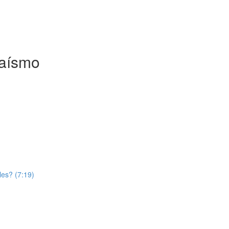
daísmo
les? (7:19)