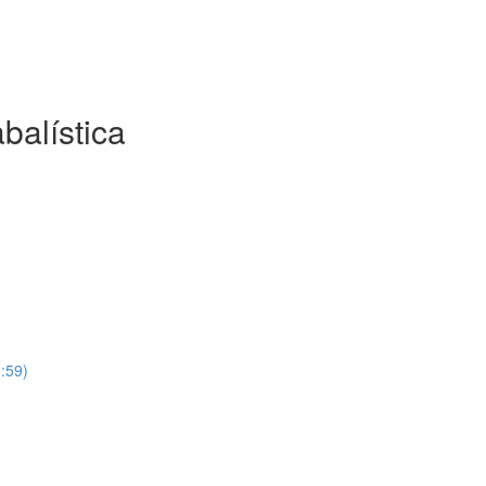
abalística
9:59)